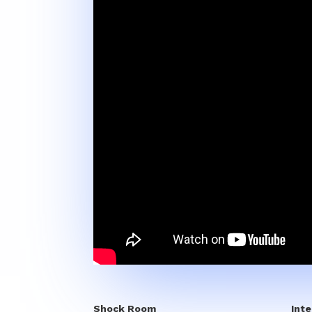
Shock Room
Int