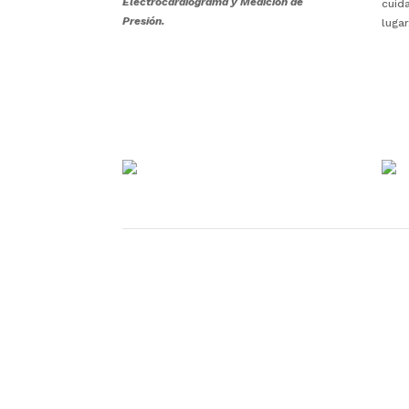
Electrocardiograma y Medición de
cuid
Presión.
lugar