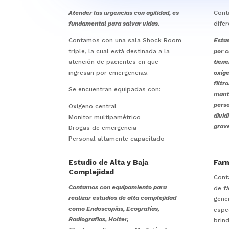
Atender las urgencias con agilidad, es
Cont
fundamental para salvar vidas.
difer
Contamos con una sala Shock Room
Estas
triple, la cual está destinada a la
por c
atención de pacientes en que
tiene
ingresan por emergencias.
oxíge
filtr
Se encuentran equipadas con:
mant
perso
Oxigeno central
divid
Monitor multipamétrico
grav
Drogas de emergencia
Personal altamente capacitado
Estudio de Alta y Baja
Far
Complejidad
Con
Contamos con equipamiento para
de f
realizar estudios de alta complejidad
gene
como Endoscopías, Ecografías,
espe
Radiografías, Holter,
brin