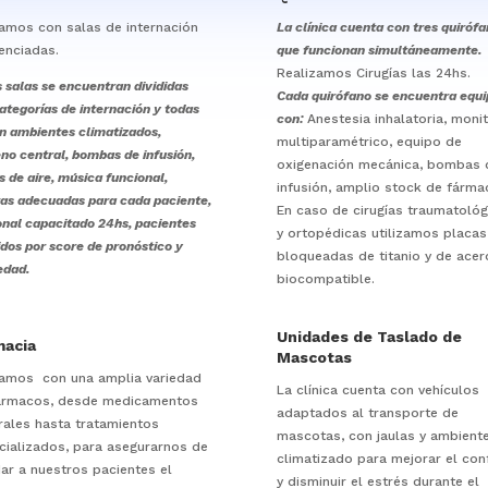
amos con salas de internación
La clínica cuenta con tres quiróf
enciadas.
que funcionan simultáneamente.
Realizamos Cirugías las 24hs.
 salas se encuentran divididas
Cada quirófano se encuentra equ
ategorías de internación y todas
con:
Anestesia inhalatoria, moni
n ambientes climatizados,
multiparamétrico, equipo de
no central, bombas de infusión,
oxigenación mecánica, bombas 
os de aire, música funcional,
infusión, amplio stock de fárma
as adecuadas para cada paciente,
En caso de cirugías traumatológ
nal capacitado 24hs, pacientes
y ortopédicas utilizamos placas
idos por score de pronóstico y
bloqueadas de titanio y de acer
edad.
biocompatible.
Unidades de Taslado de
macia
Mascotas
tamos
con una amplia variedad
La clínica cuenta con vehículos
ármacos, desde medicamentos
adaptados al transporte de
rales hasta tratamientos
mascotas, con jaulas y ambient
cializados, para asegurarnos de
climatizado
para mejorar el con
dar a nuestros pacientes el
y disminuir el estrés durante el