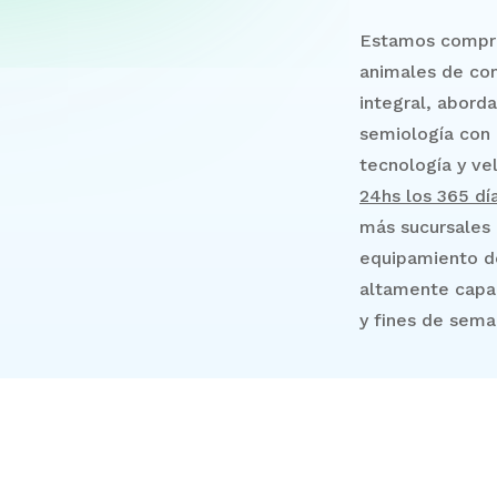
Estamos compro
animales de com
integral, abord
semiología con
tecnología y v
24hs los 365 dí
más sucursales 
equipamiento de
altamente capac
y fines de seman