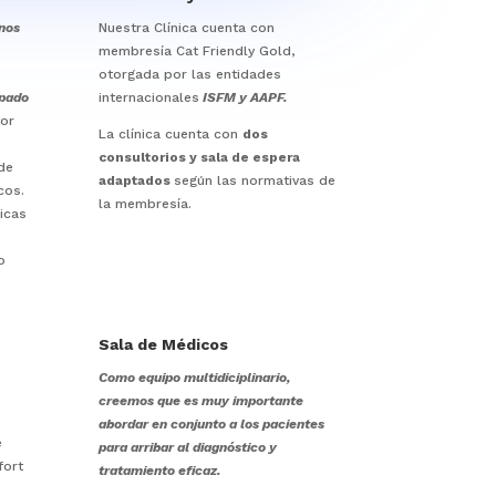
anos
Nuestra Clínica cuenta con
membresía Cat Friendly Gold,
otorgada por las entidades
ipado
internacionales
ISFM y AAPF.
tor
La clínica cuenta con
dos
consultorios y sala de espera
de
adaptados
según las normativas de
cos.
la membresía.
icas
o
Sala de Médicos
Como equipo multidiciplinario,
creemos que es muy importante
abordar en conjunto a los pacientes
e
para arribar al diagnóstico y
fort
tratamiento eficaz.