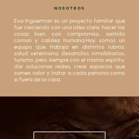
NOSOTROS
Eva Inguerman es un proyecto familiar que
fue creciendo con una idea clara: hacer las
cosas bien, con compromiso, sentido
común y calidez humana.Hoy somos un
equipo que trabaja en distintos rubros,
salud veterinaria, desarrollos inmobiliarios,
turismo, pero siempre con el mismo espíritu:
dar soluciones reales, crear espacios que
sumen valor y tratar a cada persona como
si fuera de la casa.