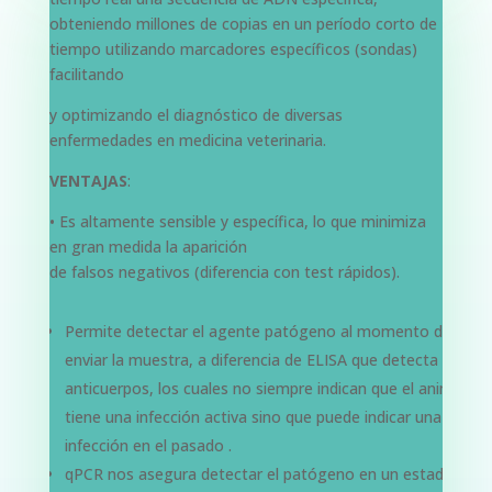
obteniendo millones de copias en un período corto de
tiempo
utilizando marcadores específicos (sondas)
facilitando
y optimizando el diagnóstico de diversas
enfermedades en medicina veterinaria.
VENTAJAS
:
•
Es altamente sensible y específica, lo que minimiza
en gran medida la aparición
de falsos negativos (diferencia con test rápidos).
Permite detectar el agente patógeno
al
momento de
enviar la muestra, a diferencia de ELISA que detecta
anticuerpos, los cuales no siempre indican que el animal
tiene una infección activa sino que puede indicar una
infección en el pasado .
qPCR nos asegura detectar el patógeno en
un
estadío