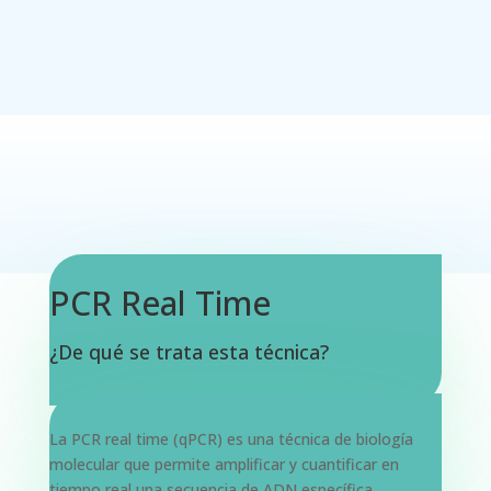
PCR Real Time
¿De qué se trata esta técnica?
La PCR real time (qPCR) es una
técnica de biología
molecular
que permite amplificar y cuantificar en
tiempo real una secuencia de ADN específica,