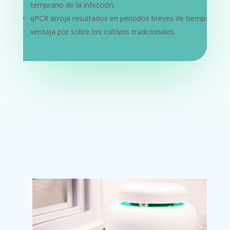
temprano de la infección.
qPCR arroja resultados en
períodos breves de tiempo
,
ventaja por sobre los cultivos tradicionales.